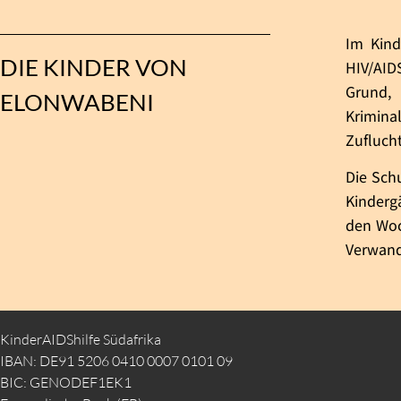
Im Kind
DIE KINDER VON
HIV/AID
Grund,
ELONWABENI
Krimina
Zufluch
Die Sch
Kinderg
den Woc
Verwand
KinderAIDShilfe Südafrika
IBAN: DE91 5206 0410 0007 0101 09
BIC: GENODEF1EK1