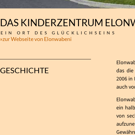
DAS KINDERZENTRUM ELON
EIN ORT DES GLÜCKLICHSEINS
»zur Webseite von Elonwabeni
Elonwab
GESCHICHTE
das die
2006 in 
auch vo
Elonwab
ein hal
von sec
aufzune
Gewähru