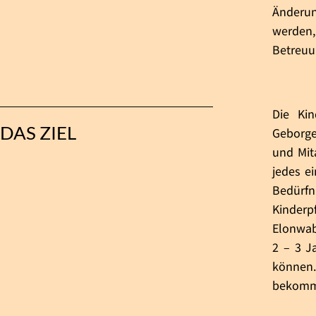
Änderun
werden,
Betreuu
Die Ki
DAS ZIEL
Geborge
und Mit
jedes e
Bedürfn
Kinderp
Elonwab
2 – 3 J
können. 
bekomm