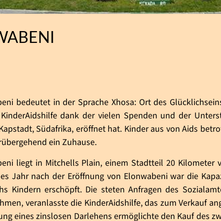
WABENI
eni bedeutet in der Sprache Xhosa: Ort des Glücklichsein
 KinderAidshilfe dank der vielen Spenden und der Unte
Kapstadt, Südafrika, eröffnet hat. Kinder aus von Aids betr
rübergehend ein Zuhause.
eni liegt in Mitchells Plain, einem Stadtteil 20 Kilometer
bes Jahr nach der Eröffnung von Elonwabeni war die Kapa
hs Kindern erschöpft. Die steten Anfragen des Sozialamt
hmen, veranlasste die KinderAidshilfe, das zum Verkauf a
ng eines zinslosen Darlehens ermöglichte den Kauf des zw